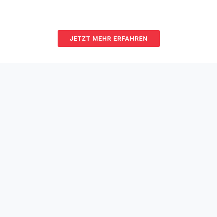
JETZT MEHR ERFAHREN
Kontakt
Board Foundation
Marktgasse 12, 9000 St.Gallen, Switzerland